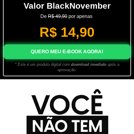
Valor BlackNovember
De
R$ 49,90
por apenas
R$ 14,90
QUERO MEU E-BOOK AGORA!
* Este é um produto digital com
download imediato
após a
aprovação.