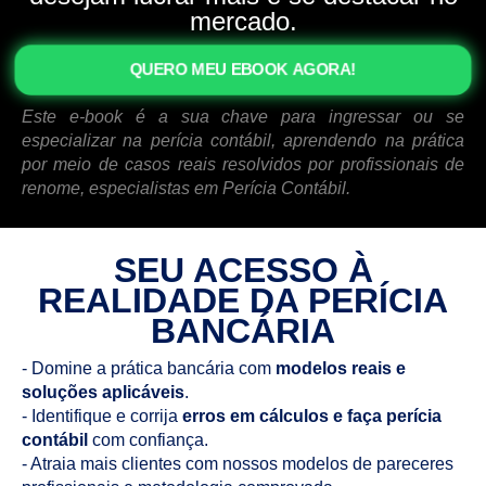
mercado.
QUERO MEU EBOOK AGORA!
Este e-book é a sua chave para ingressar ou se
especializar na perícia contábil, aprendendo na prática
por meio de casos reais resolvidos por profissionais de
renome, especialistas em Perícia Contábil.
SEU ACESSO À
REALIDADE DA PERÍCIA
BANCÁRIA
- Domine a prática bancária com
modelos reais e
soluções aplicáveis
.
- Identifique e corrija
erros em cálculos e faça perícia
contábil
com confiança.
- Atraia mais clientes com nossos modelos de pareceres